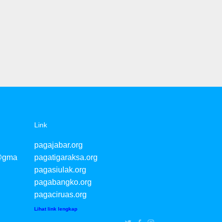
Link
pagajabar.org
@gma
pagatigaraksa.org
pagasiulak.org
pagabangko.org
pagaciruas.org
Lihat link lengkap