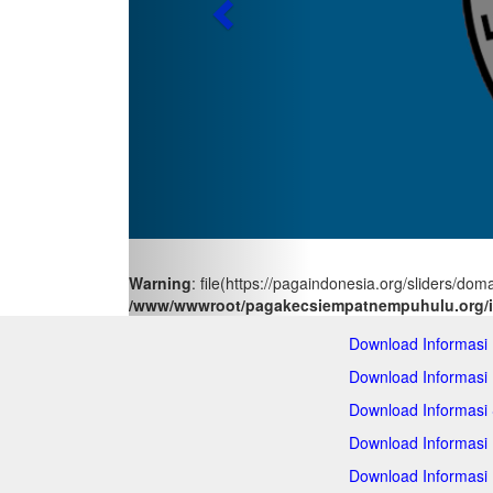
Previous
Warning
: file(https://pagaindonesia.org/sliders/do
/www/wwwroot/pagakecsiempatnempuhulu.org/
Download Informasi
Download Informasi
Download Informasi
Download Informasi
Download Informasi