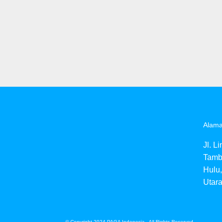
Alama
Jl. L
Tamb
Hulu,
Utar
© Copyright 2024 PAGA Indonesia - All Rights Reserved