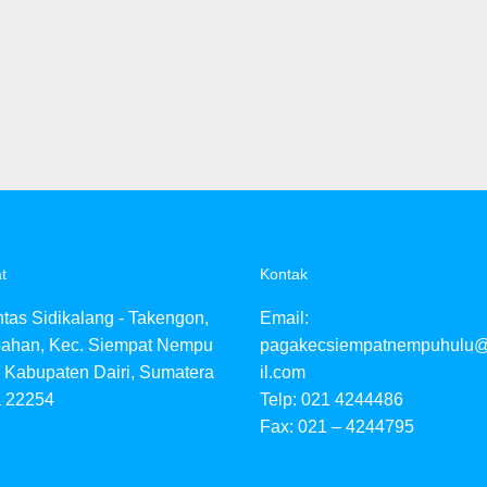
t
Kontak
intas Sidikalang - Takengon,
Email:
ahan, Kec. Siempat Nempu
pagakecsiempatnempuhulu
 Kabupaten Dairi, Sumatera
il.com
a 22254
Telp: 021 4244486
Fax: 021 – 4244795